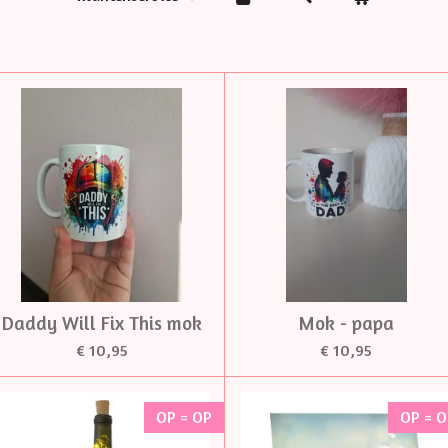
Daddy Will Fix This mok
Mok - papa
€ 10,95
€ 10,95
OP = OP
OP = 