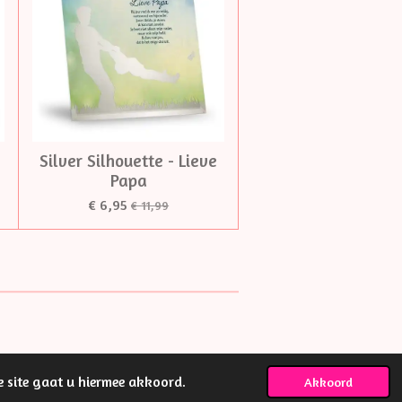
Silver Silhouette - Lieve
Papa
€ 6,95
€ 11,99
e site gaat u hiermee akkoord.
Akkoord