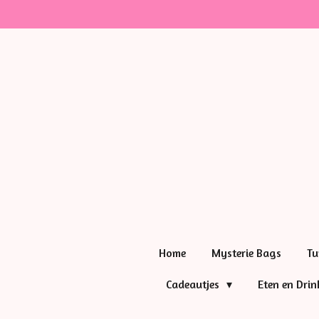
Ga
direct
naar
de
hoofdinhoud
Home
Mysterie Bags
Tu
Cadeautjes
Eten en Dri