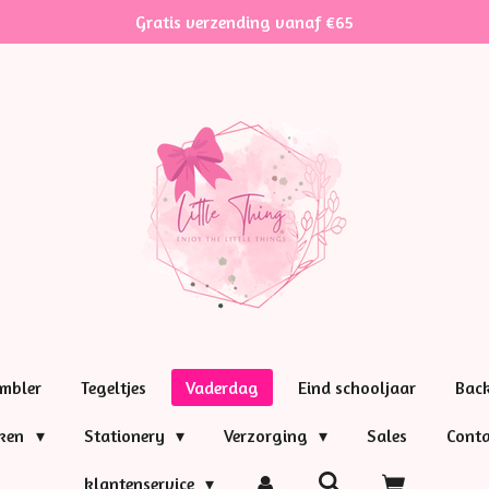
Gratis verzending vanaf €65
mbler
Tegeltjes
Vaderdag
Eind schooljaar
Bac
nken
Stationery
Verzorging
Sales
Conta
klantenservice