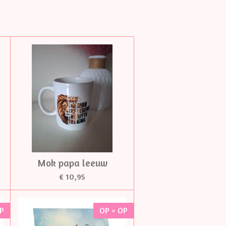
Mok papa leeuw
€ 10,95
OP
OP = OP