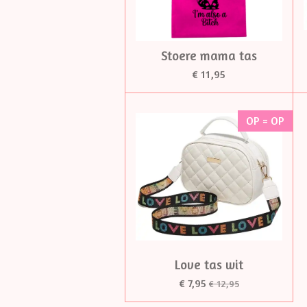
Stoere mama tas
€ 11,95
OP = OP
Love tas wit
€ 7,95
€ 12,95