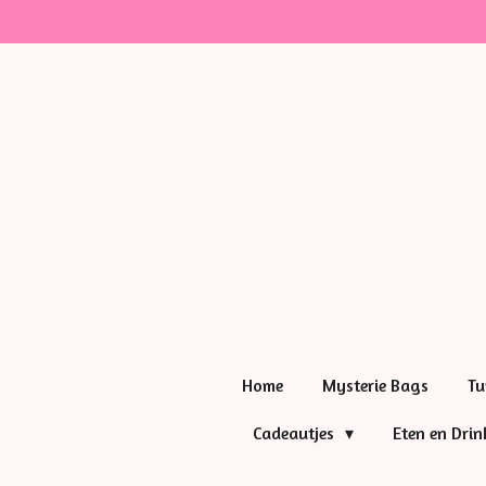
Ga
direct
naar
de
hoofdinhoud
Home
Mysterie Bags
Tu
Cadeautjes
Eten en Dri