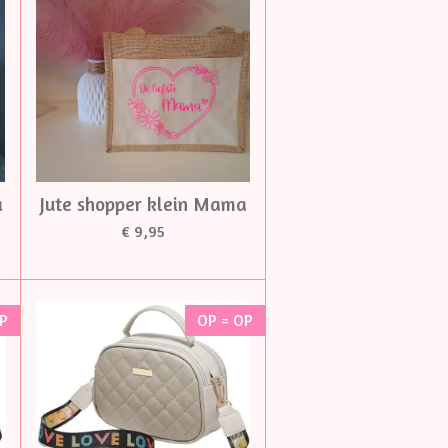
a
Jute shopper klein Mama
€ 9,95
OP
OP = OP