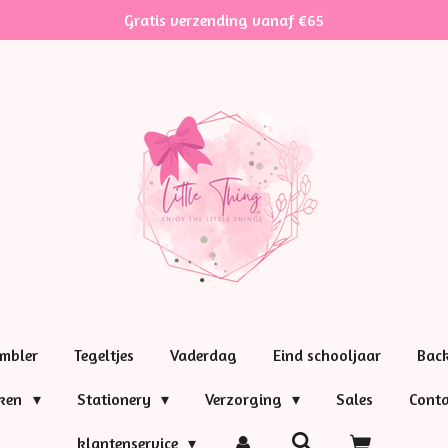
Gratis verzending vanaf €65
mbler
Tegeltjes
Vaderdag
Eind schooljaar
Bac
nken
Stationery
Verzorging
Sales
Conta
klantenservice