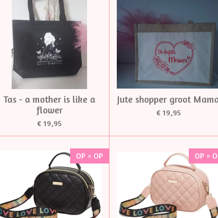
Tas - a mother is like a
Jute shopper groot Mam
flower
€ 19,95
€ 19,95
OP = OP
OP = 