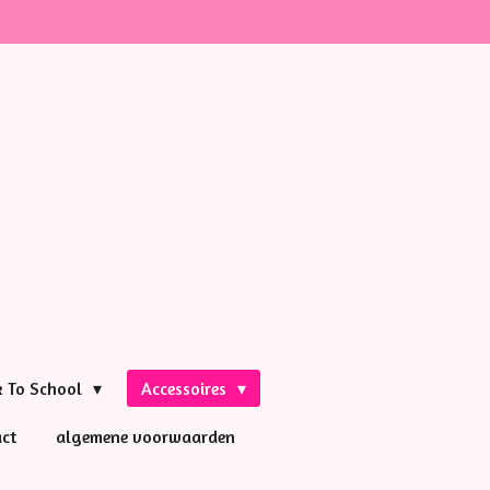
k To School
Accessoires
ct
algemene voorwaarden