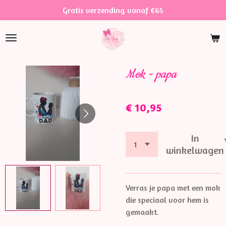
Gratis verzending vanaf €65
Ga
direct
naar
de
hoofdinhoud
Mok - papa
€ 10,95
In
winkelwagen
Verras je papa met een mok
die speciaal voor hem is
gemaakt.