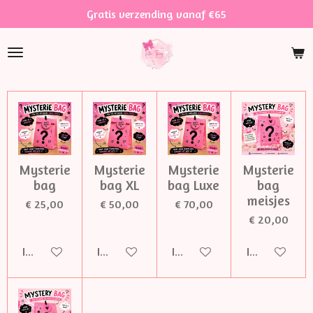
Gratis verzending vanaf €65
Ga
direct
naar
de
hoofdinhoud
Mysterie
Mysterie
Mysterie
Mysterie
bag
bag XL
bag Luxe
bag
meisjes
€ 25,00
€ 50,00
€ 70,00
€ 20,00
In winkelwagen
In winkelwagen
In winkelwagen
In winkelwag