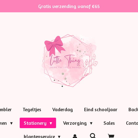
Gratis verzending vanaf €65
mbler
Tegeltjes
Vaderdag
Eind schooljaar
Bac
nken
Stationery
Verzorging
Sales
Conta
klantenservice