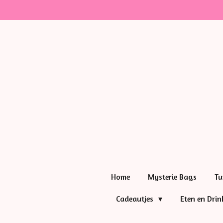
Ga
direct
naar
de
hoofdinhoud
Home
Mysterie Bags
Tu
Cadeautjes
Eten en Dri