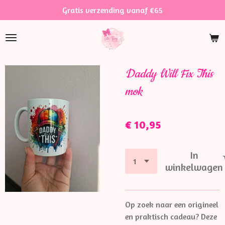
Gratis verzending vanaf €65
Ga
direct
naar
de
hoofdinhoud
Daddy Will Fix This
mok
€ 10,95
In
winkelwagen
Op zoek naar een origineel
en praktisch cadeau? Deze