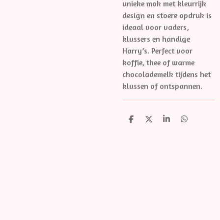
unieke mok met kleurrijk
design en stoere opdruk is
ideaal voor vaders,
klussers en handige
Harry’s. Perfect voor
koffie, thee of warme
chocolademelk tijdens het
klussen of ontspannen.
D
D
S
D
e
e
h
e
l
e
a
l
e
l
r
e
n
e
n