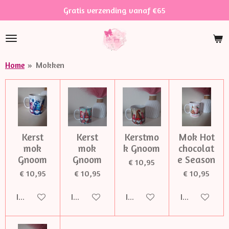
Gratis verzending vanaf €65
Ga
direct
naar
de
hoofdinhoud
Home
»
Mokken
Kerst
Kerst
Kerstmo
Mok Hot
mok
mok
k Gnoom
chocolat
Gnoom
Gnoom
e Season
€ 10,95
€ 10,95
€ 10,95
€ 10,95
In winkelwagen
In winkelwagen
In winkelwagen
In winkelwag