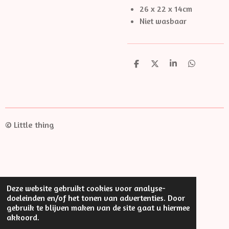
26 x 22 x 14cm
Niet wasbaar
D
D
S
D
e
e
h
e
l
e
a
l
e
l
r
e
n
e
n
© Little thing
Deze website gebruikt cookies voor analyse-
doeleinden en/of het tonen van advertenties. Door
gebruik te blijven maken van de site gaat u hiermee
akkoord.