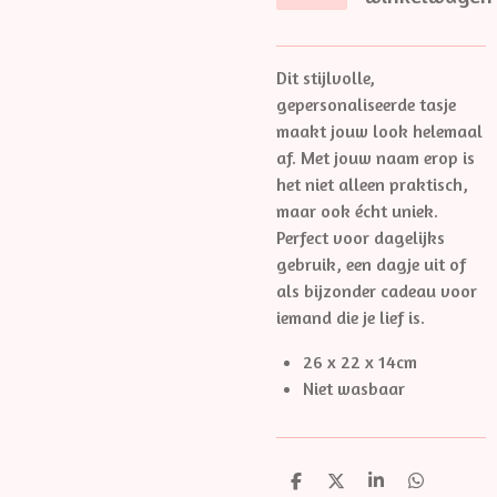
Dit stijlvolle,
gepersonaliseerde tasje
maakt jouw look helemaal
af. Met jouw naam erop is
het niet alleen praktisch,
maar ook écht uniek.
Perfect voor dagelijks
gebruik, een dagje uit of
als bijzonder cadeau voor
iemand die je lief is.
26 x 22 x 14cm
Niet wasbaar
D
D
S
D