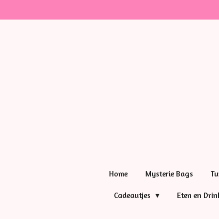
Ga
direct
naar
de
hoofdinhoud
Home
Mysterie Bags
Tu
Cadeautjes
Eten en Dri