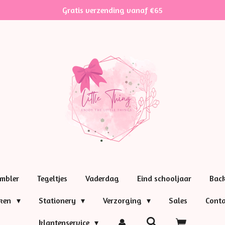
Gratis verzending vanaf €65
mbler
Tegeltjes
Vaderdag
Eind schooljaar
Bac
nken
Stationery
Verzorging
Sales
Conta
klantenservice