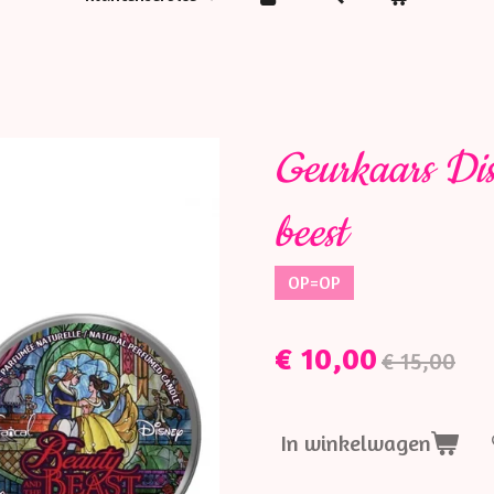
Geurkaars Dis
beest
OP=OP
€ 10,00
€ 15,00
In winkelwagen