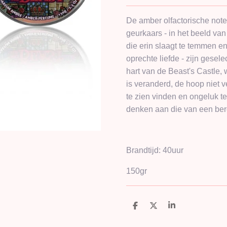
De amber olfactorische not
geurkaars - in het beeld van
die erin slaagt te temmen e
oprechte liefde - zijn gesel
hart van de Beast's Castle, 
is veranderd, de hoop niet v
te zien vinden en ongeluk t
denken aan die van een ber
Brandtijd: 40uur
150gr
D
D
S
e
e
h
l
e
a