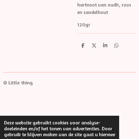
hartnoot van oudh, roos
en sandelhout
120gr
D
D
S
D
e
e
h
e
l
e
a
l
e
l
r
e
n
e
n
© Little thing
Deze website gebruikt cookies voor analyse-
doeleinden en/of het tonen van advertenties. Door
gebruik te blijven maken van de site gaat u hiermee