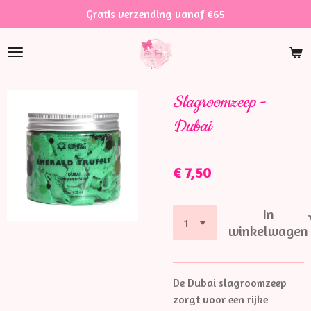
Gratis verzending vanaf €65
Ga
direct
naar
de
hoofdinhoud
Slagroomzeep -
Dubai
€ 7,50
In
winkelwagen
De Dubai slagroomzeep
zorgt voor een rijke