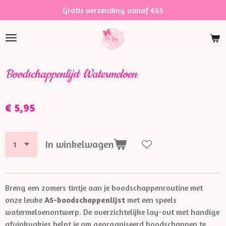
Gratis verzending vanaf €65
Ga
direct
naar
de
hoofdinhoud
Boodschappenlijst Watermeloen
€ 5,95
In winkelwagen
Breng een zomers tintje aan je boodschappenroutine met
onze leuke
A5-boodschappenlijst
met een speels
watermeloenontwerp. De overzichtelijke lay-out met handige
afvinkvakjes helpt je om georganiseerd boodschappen te