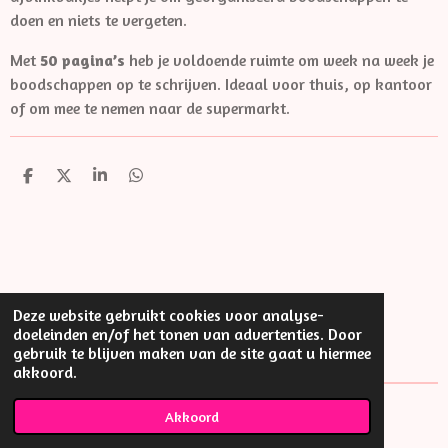
doen en niets te vergeten.
Met
50 pagina’s
heb je voldoende ruimte om week na week je
boodschappen op te schrijven. Ideaal voor thuis, op kantoor
of om mee te nemen naar de supermarkt.
D
D
S
D
e
e
h
e
l
e
a
l
e
l
r
e
n
e
n
Deze website gebruikt cookies voor analyse-
doeleinden en/of het tonen van advertenties. Door
gebruik te blijven maken van de site gaat u hiermee
akkoord.
© Little thing
Akkoord