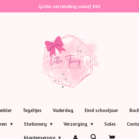
Gratis verzending vanaf €65
mbler
Tegeltjes
Vaderdag
Eind schooljaar
Bac
nken
Stationery
Verzorging
Sales
Conta
klantenservice