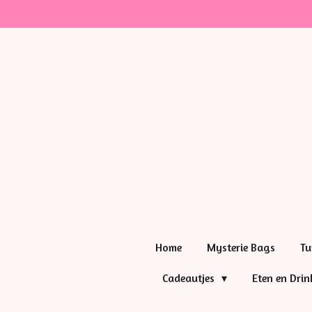
Ga
direct
naar
de
hoofdinhoud
Home
Mysterie Bags
Tu
Cadeautjes
Eten en Dri