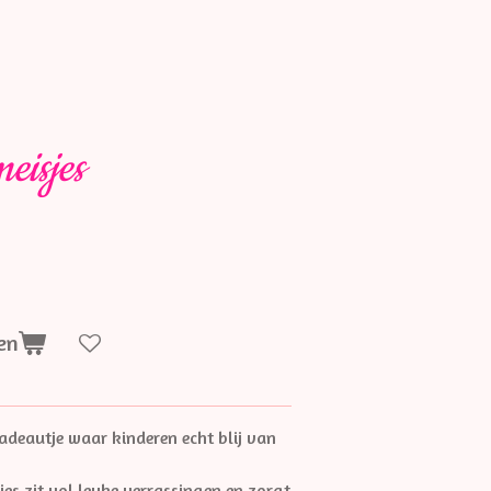
eisjes
en
adeautje waar kinderen echt blij van
es zit vol leuke verrassingen en zorgt