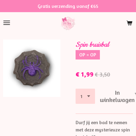
Gratis verzending vanaf €65
Ga
direct
naar
de
hoofdinhoud
Spin bruisbal
OP = OP
€ 1,99
€ 3,50
In
winkelwagen
Durf jij een bad te nemen
met deze mysterieuze spin