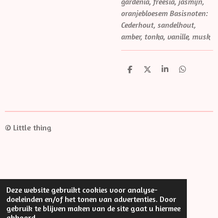
gardenia, freesia, jasmijn,
oranjebloesem Basisnoten:
Cederhout, sandelhout,
amber, tonka, vanille, musk
D
D
S
D
e
e
h
e
l
e
a
l
e
l
r
e
n
e
n
© Little thing
Deze website gebruikt cookies voor analyse-
doeleinden en/of het tonen van advertenties. Door
gebruik te blijven maken van de site gaat u hiermee
akkoord.