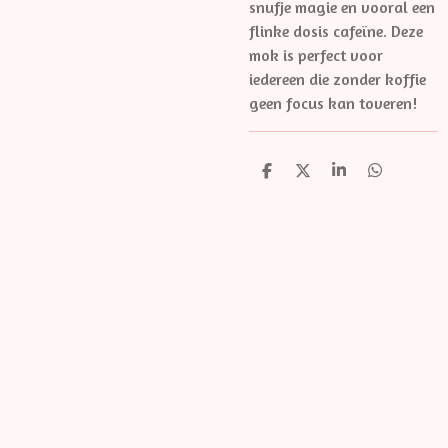
snufje magie en vooral een
flinke dosis cafeïne. Deze
mok is perfect voor
iedereen die zonder koffie
geen focus kan toveren!
D
D
S
D
e
e
h
e
l
e
a
l
e
l
r
e
n
e
n