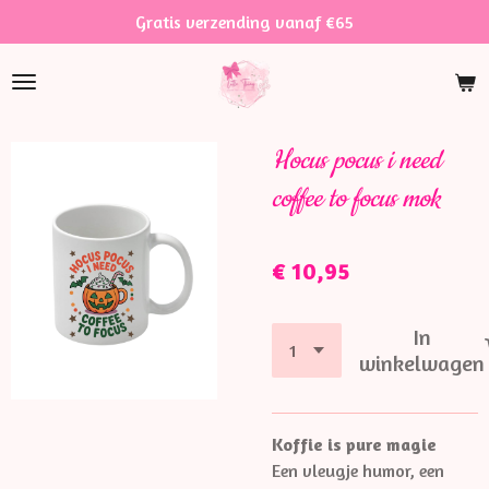
Gratis verzending vanaf €65
Ga
direct
naar
de
hoofdinhoud
Hocus pocus i need
coffee to focus mok
€ 10,95
In
winkelwagen
Koffie is pure magie
Een vleugje humor, een