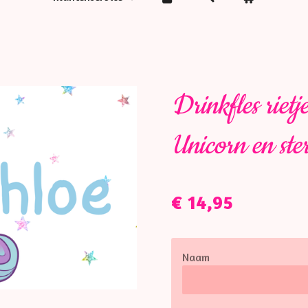
Drinkfles riet
Unicorn en ste
€ 14,95
Naam