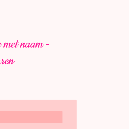
je met naam -
rren