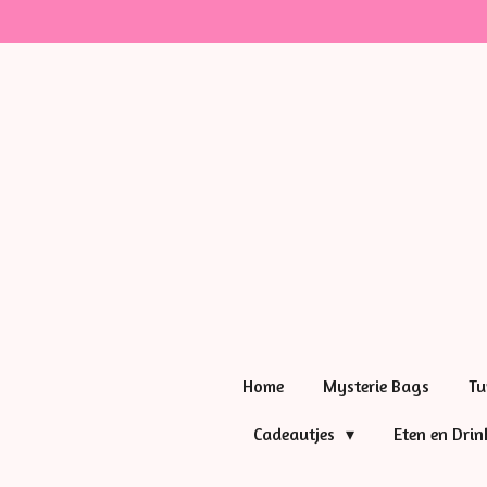
Ga
direct
naar
de
hoofdinhoud
Home
Mysterie Bags
Tu
Cadeautjes
Eten en Dri