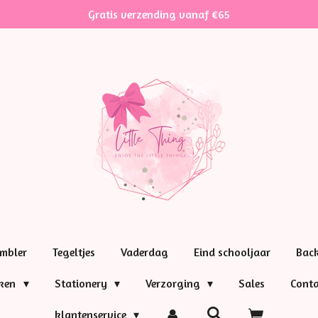
Gratis verzending vanaf €65
mbler
Tegeltjes
Vaderdag
Eind schooljaar
Bac
nken
Stationery
Verzorging
Sales
Conta
klantenservice