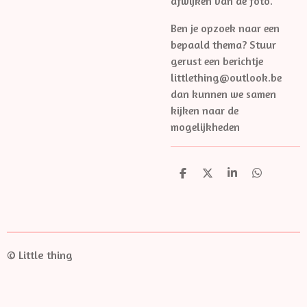
afwijken van de foto.
Ben je opzoek naar een
bepaald thema? Stuur
gerust een berichtje
littlething@outlook.be
dan kunnen we samen
kijken naar de
mogelijkheden
D
D
S
D
e
e
h
e
l
e
a
l
e
l
r
e
n
e
n
© Little thing