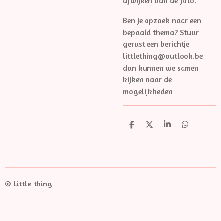
afwijken van de foto.
Ben je opzoek naar een
bepaald thema? Stuur
gerust een berichtje
littlething@outlook.be
dan kunnen we samen
kijken naar de
mogelijkheden
D
D
S
D
e
e
h
e
l
e
a
l
e
l
r
e
n
e
n
© Little thing