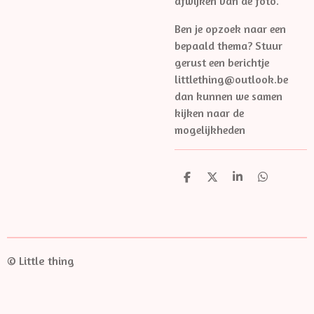
afwijken van de foto.
Ben je opzoek naar een
bepaald thema? Stuur
gerust een berichtje
littlething@outlook.be
dan kunnen we samen
kijken naar de
mogelijkheden
D
D
S
D
e
e
h
e
l
e
a
l
e
l
r
e
n
e
n
© Little thing