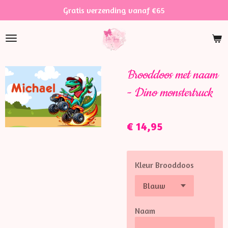
Gratis verzending vanaf €65
Ga
direct
naar
de
hoofdinhoud
Brooddoos met naam
- Dino monstertruck
€ 14,95
Kleur Brooddoos
Naam