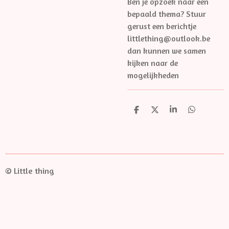
Ben je opzoek naar een
bepaald thema? Stuur
gerust een berichtje
littlething@outlook.be
dan kunnen we samen
kijken naar de
mogelijkheden
D
D
S
D
e
e
h
e
l
e
a
l
e
l
r
e
n
e
n
© Little thing