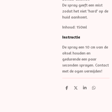
De spray geeft een mist
zodat het niet 'hard' op de
huid aankomt.
Inhoud: 150ml
Instructie
De spray een 10 cm van de
oksel houden en
gedurende een paar
seconden sprayen. Contact
met de ogen vermijden!
D
D
S
D
e
e
h
e
l
e
a
l
e
l
r
e
n
e
n