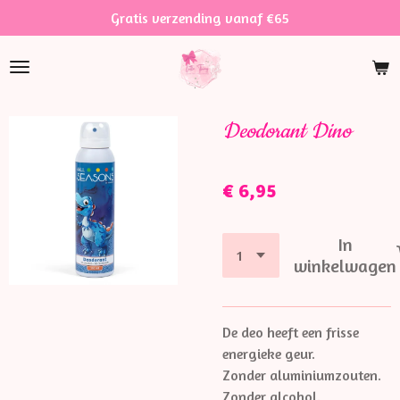
Gratis verzending vanaf €65
Ga
direct
naar
de
hoofdinhoud
Deodorant Dino
€ 6,95
In
winkelwagen
De deo heeft een frisse
energieke geur.
Zonder aluminiumzouten.
Zonder alcohol.