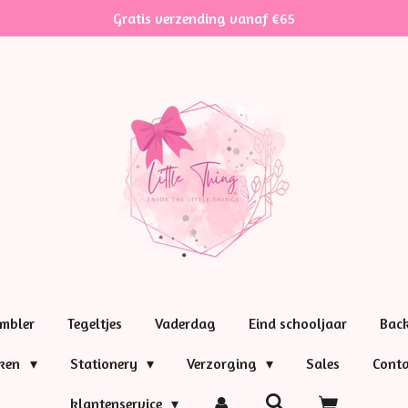
Gratis verzending vanaf €65
mbler
Tegeltjes
Vaderdag
Eind schooljaar
Bac
nken
Stationery
Verzorging
Sales
Conta
klantenservice