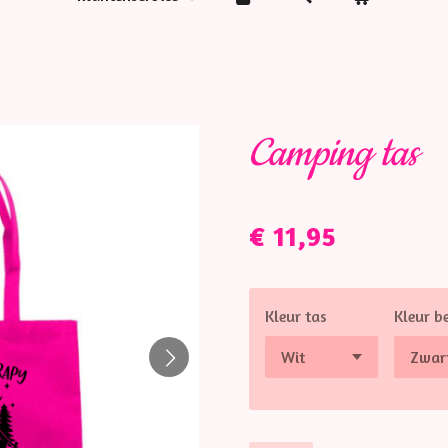
Camping tas
€ 11,95
Kleur tas
Kleur b