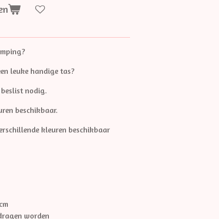
en
amping?
een leuke handige tas?
 beslist nodig.
euren beschikbaar.
verschillende kleuren beschikbaar
7cm
edragen worden