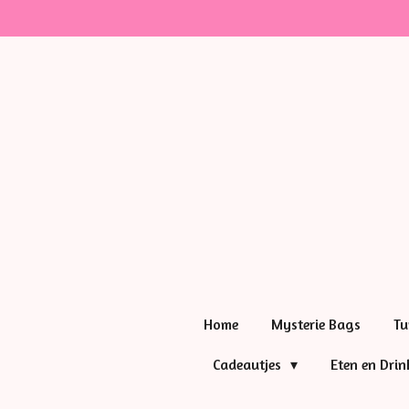
Ga
direct
naar
de
hoofdinhoud
Home
Mysterie Bags
Tu
Cadeautjes
Eten en Dri