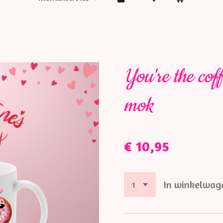
You're the cof
mok
€ 10,95
In winkelwag