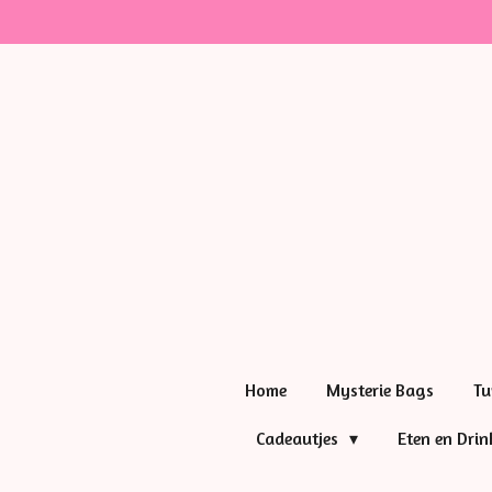
Ga
direct
naar
de
hoofdinhoud
Home
Mysterie Bags
Tu
Cadeautjes
Eten en Dri