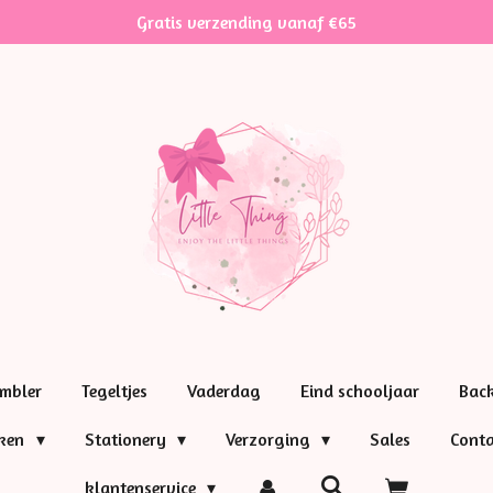
Gratis verzending vanaf €65
mbler
Tegeltjes
Vaderdag
Eind schooljaar
Bac
nken
Stationery
Verzorging
Sales
Conta
klantenservice