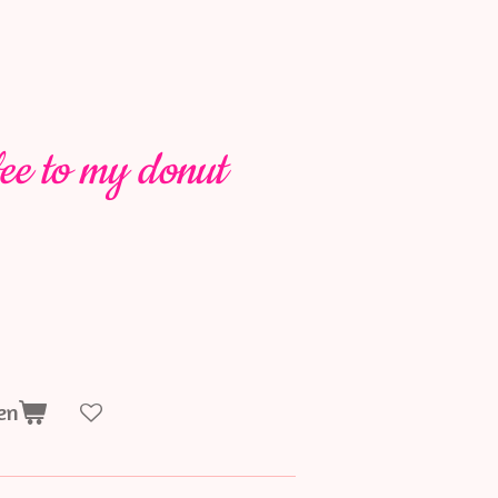
fee to my donut
en