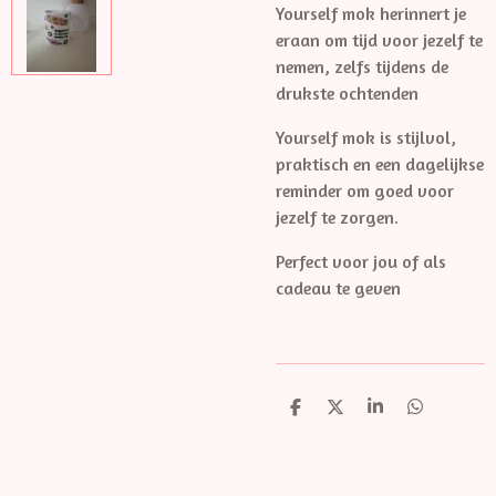
Yourself mok herinnert je
eraan om tijd voor jezelf te
nemen, zelfs tijdens de
drukste ochtenden
Yourself mok is stijlvol,
praktisch en een dagelijkse
reminder om goed voor
jezelf te zorgen.
Perfect voor jou of als
cadeau te geven
D
D
S
D
e
e
h
e
l
e
a
l
e
l
r
e
n
e
n