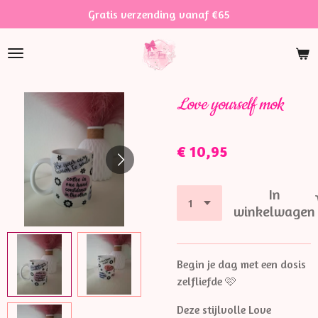
Gratis verzending vanaf €65
Ga
direct
naar
de
hoofdinhoud
Love yourself mok
€ 10,95
In
winkelwagen
Begin je dag met een dosis
zelfliefde 🩷
Deze stijlvolle Love