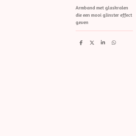
Armband met glaskralen
die een mooi glinster effect
geven
D
D
S
D
e
e
h
e
l
e
a
l
e
l
r
e
n
e
n