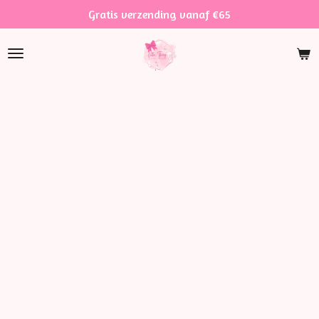
Gratis verzending vanaf €65
Ga
direct
naar
de
hoofdinhoud