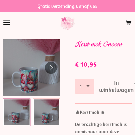
Gratis verzending vanaf €65
Ga
direct
naar
de
hoofdinhoud
Kerst mok Gnoom
€ 10,95
In
winkelwagen
🎄Kerstmok 🎄
De prachtige kerstmok is
onmisbaar voor deze