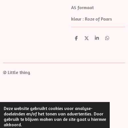
A5 formaat
kleur : Roze of Paars
D
D
S
D
e
e
h
e
l
e
a
l
e
l
r
e
n
e
n
© Little thing
Deze website gebruikt cookies voor analyse-
doeleinden en/of het tonen van advertenties. Door
gebruik te blijven maken van de site gaat u hiermee
akkoord.