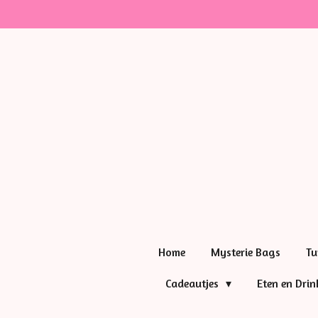
Ga
direct
naar
de
hoofdinhoud
Home
Mysterie Bags
Tu
Cadeautjes
Eten en Dri