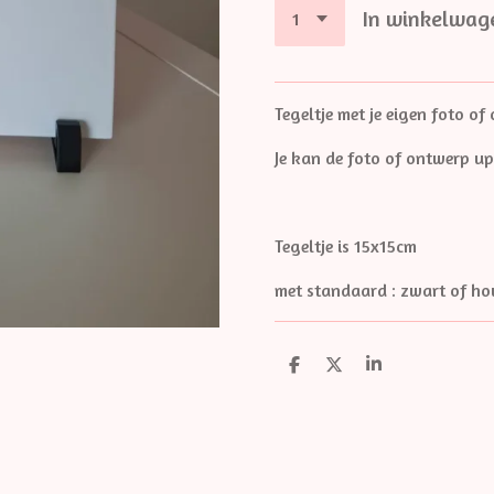
In winkelwag
Tegeltje met je eigen foto of
Je kan de foto of ontwerp up
Tegeltje is 15x15cm
met standaard : zwart of h
D
D
S
e
e
h
l
e
a
e
l
r
n
e