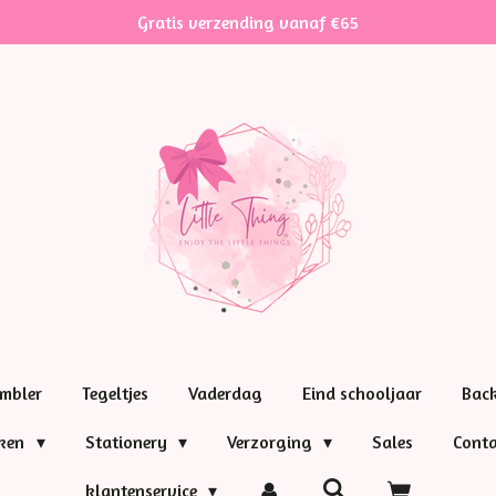
Gratis verzending vanaf €65
mbler
Tegeltjes
Vaderdag
Eind schooljaar
Bac
nken
Stationery
Verzorging
Sales
Conta
klantenservice