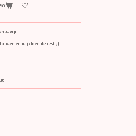
en
 ontwerp.
loaden en wij doen de rest ;)
out