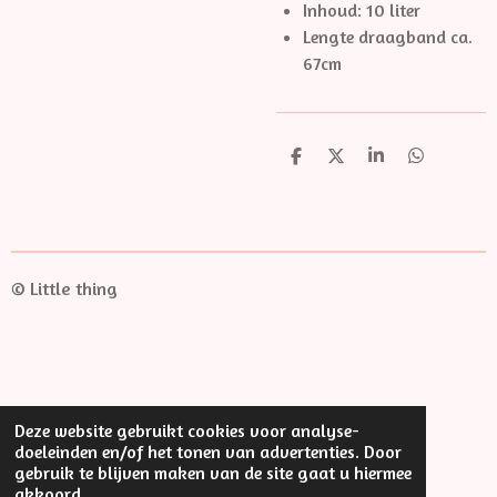
Inhoud: 10 liter
Lengte draagband ca.
67cm
D
D
S
D
e
e
h
e
l
e
a
l
e
l
r
e
n
e
n
© Little thing
Deze website gebruikt cookies voor analyse-
doeleinden en/of het tonen van advertenties. Door
gebruik te blijven maken van de site gaat u hiermee
akkoord.